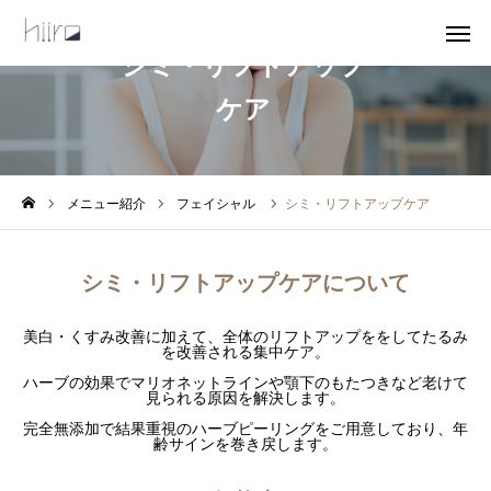
シミ・リフトアップ
ケア
予約・お問い合わせ
オンラインショップ
アクセス
メニュー紹介
フェイシャル
シミ・リフトアップケア
ホーム
シミ・リフトアップケアについて
サロン紹介
美白・くすみ改善に加えて、全体のリフトアップををしてたるみ
を改善される集中ケア。
スタッフ紹介
ハーブの効果でマリオネットラインや顎下のもたつきなど老けて
見られる原因を解決します。
メニュー紹介
完全無添加で結果重視のハーブピーリングをご用意しており、年
齢サインを巻き戻します。
オンラインショップ